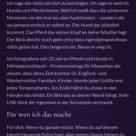
Ich sage das nicht um dich zu beruhigen. Ich sage es weil ich
Hunde und Pferde kenne. Weil ich weiß dass die schönsten
Momente nie die sind wo alles funktioniert – sondern die
wo jemand einfach er selbst ist. Der Hund der plötzlich
losrennt. Das Pferd das seinen Kopf an deine Schulter legt.
Der Blick den ihr euch gebt ohne dass irgendjemand etwas
dafür getan hat. Den fange ich ein. Bevor er weg ist.
Ich fotografiere seit 20 Jahren Pferde und Hunde in
Mitteldeutschland – Privatshootings für Menschen die
wissen, dass diese Zeit kostbar ist. Englisch- und
Westernreiter, Familien, Kinder, Hunde jeder Größe und
jedes Temperaments. Am Ende hältst du etwas in den
Händen das bleibt. Ein Bild das an deiner Wand hängt. Kein
USB-Stick der irgendwo in der Schublade verstaubt.
Für wen ich das mache
Für dich. Wenn du gerade nickst. Wenn du auf deinem
Handy tausende Fotos hast, aber keines davon hängst du