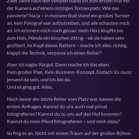
Zwei Jahre nach den Welpen stand ich zum ersten Mal mit
der Kamera auf einem richtigen Turnierplatz. Wie das
passierte? Na ja – in meinem Stall stand ein großes Turnier
an, kein Fotograf war aufzutreiben, und alle schauten mich
an. Ich erinnere mich noch genau: mein Herz klopfte bis
zum Hals, Hände ein bisschen zittrig – ok sie haben sehr
gezittert, im Kopf dieses Rattern – mache ich alles richtig,
klappt die Technik, verpasse ich einen Reiter?
Aber ich sagte: Na gut. Dann mache ich das eben.
Kein großer Plan. Kein Business-Konzept. Einfach: Es muss
jemand da sein, und ich bin da.
Und es ging gut. Alles.
Noch bevor der letzte Reiter vom Platz war, kamen die
ersten Anfragen. Kannst du uns auch mal privat
fotografieren? Kannst du zu uns auf den Hof kommen?
Kannst du mein Pferd fotografieren – und mich dazu?
So fing es an. Nicht mit einem Traum auf der großen Bühne.