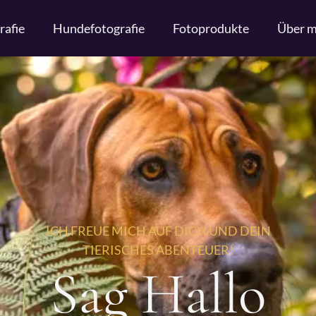
rafie
Hundefotografie
Fotoprodukte
Über m
ICH FREUE MICH AUF DICH UND DEIN
TIERISCHES ABENTEUER!
Sag Hallo