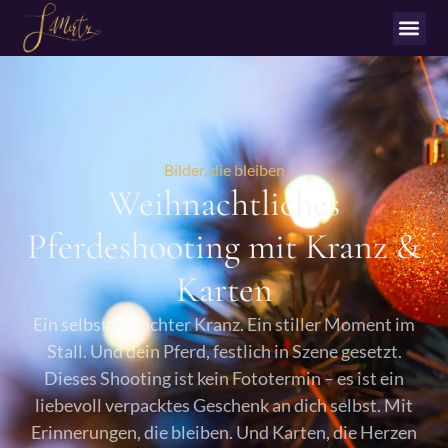
Bilder, die bleiben
Weihnachtliches
Pferdeshooting mit Kranz &
Karten
Ein selbstgemachter Kranz. Ein stiller Moment im
Stall. Und dein Pferd, festlich in Szene gesetzt.
Dieses Shooting ist kein Fototermin – es ist ein
liebevoll verpacktes Geschenk an dich selbst. Mit
Erinnerungen, die bleiben. Und Karten, die Herzen